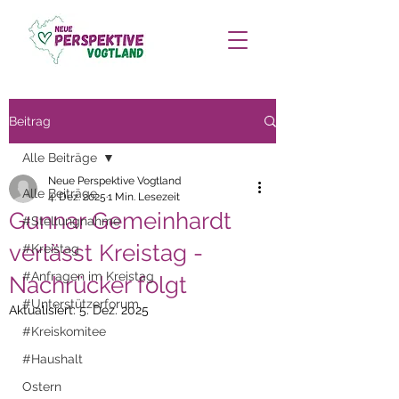
Beitrag
Alle Beiträge
Neue Perspektive Vogtland
Alle Beiträge
4. Dez. 2025
1 Min. Lesezeit
Gunnar Gemeinhardt
#Stellungnahme
verlässt Kreistag -
#Kreistag
#Anfragen im Kreistag
Nachrücker folgt
#Unterstützerforum
Aktualisiert:
5. Dez. 2025
#Kreiskomitee
#Haushalt
Ostern