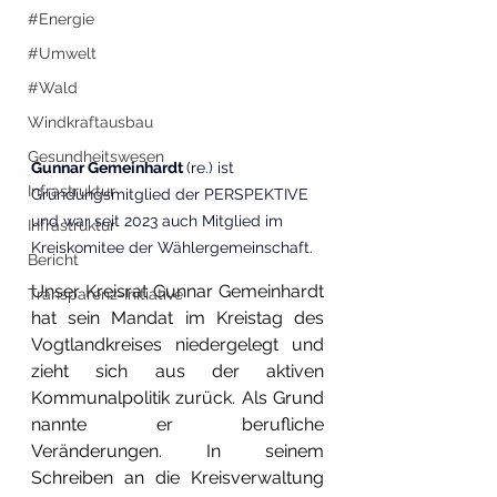
#Energie
#Umwelt
#Wald
Windkraftausbau
Gesundheitswesen
Gunnar Gemeinhardt 
(re.) ist 
Infrastruktur
Gründungsmitglied der PERSPEKTIVE 
und war seit 2023 auch Mitglied im 
Infrastruktur
Kreiskomitee der Wählergemeinschaft.
Bericht
Unser Kreisrat Gunnar Gemeinhardt 
Transparenz-Initiative
hat sein Mandat im Kreistag des 
Vogtlandkreises niedergelegt und 
zieht sich aus der aktiven 
Kommunalpolitik zurück. Als Grund 
nannte er berufliche 
Veränderungen. In seinem 
Schreiben an die Kreisverwaltung 