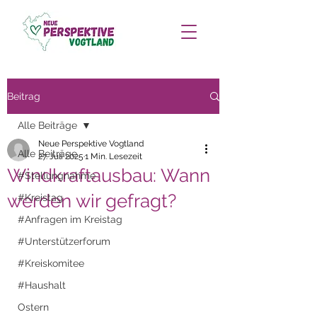
Beitrag
Alle Beiträge
Neue Perspektive Vogtland
Alle Beiträge
27. Juli 2025
1 Min. Lesezeit
Windkraftausbau: Wann
#Stellungnahme
werden wir gefragt?
#Kreistag
#Anfragen im Kreistag
#Unterstützerforum
#Kreiskomitee
#Haushalt
Ostern